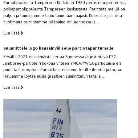
Partiolippukunta Tampereen Kotkat on 1920 perustettu perinteikäs
poikapartiolippukunta Tampereen keskustasta. Perinteitä meillä on
paljon ja toimintamme laatu tunnetaan laajasti. Keskustasijainnista
huolimatta toimintamme pääpaino on luonnossa ja…
Lue lisää
Suunnittele logo kansainväliselle partiotapahtumalle!
Kesällä 2021 ensimmäistä kertaa Suomessa järjestettävä ESG–
Jamboree-partioleiri kokoaa yhteen YMCA/YWCA-partiolaisia eri
puolilta Eurooppaa. Parhaillaan etsimme leirille ilmettä ja logoa.
Haluamme löytää uusia graafisen suunnittelun taitajia…
Lue lisää