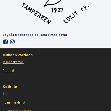
Löydät Kotkat sosiaalisesta mediasta:
Mukaan Partioon
Jäsenhakemus
Partio.fi
Kotkille
Intra
Toimintaryhmät
Kulukorvauslomake