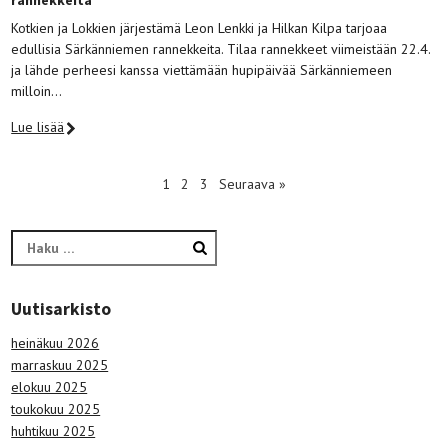
rannekkeita
Kotkien ja Lokkien järjestämä Leon Lenkki ja Hilkan Kilpa tarjoaa
edullisia Särkänniemen rannekkeita. Tilaa rannekkeet viimeistään 22.4.
ja lähde perheesi kanssa viettämään hupipäivää Särkänniemeen
milloin…
Lue lisää
1
2
3
Seuraava »
Haku:
Uutisarkisto
heinäkuu 2026
marraskuu 2025
elokuu 2025
toukokuu 2025
huhtikuu 2025