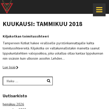
MENU
KUUKAUSI:
TAMMIKUU 2018
Kiljukotkan toimitussihteeri
Tampereen Kotkat hakee viralliselle pyrstönkannattajalle kahta
toimitussihteereitä. Kiljukotka on valtakunnallistakin mainetta saanut
lippukuntalehtien valiojoukkoa, joka uskaltaa ottaa kantaa lippukunnan
niin sisäisiin kuin ulkoisiin asioihin. Lehden…
Lue lisää
Haku:
Uutisarkisto
heinäkuu 2026