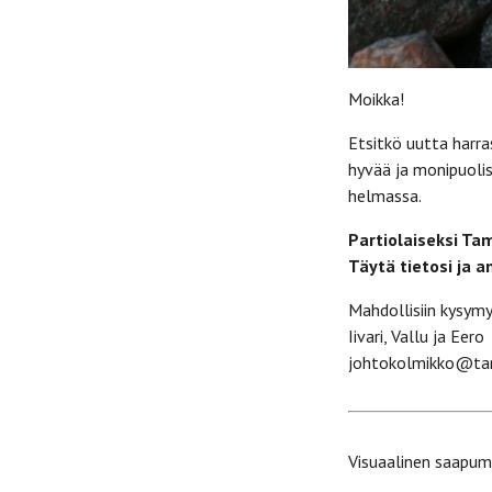
Moikka!
Etsitkö uutta harr
hyvää ja monipuoli
helmassa.
Partiolaiseksi Tam
Täytä tietosi ja 
Mahdollisiin kysymy
Iivari, Vallu ja Eero
johtokolmikko@tam
Visuaalinen saapum