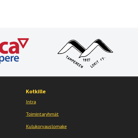
Kotkille
Intra
Toimintaryhmät
Kulukorvauslomake