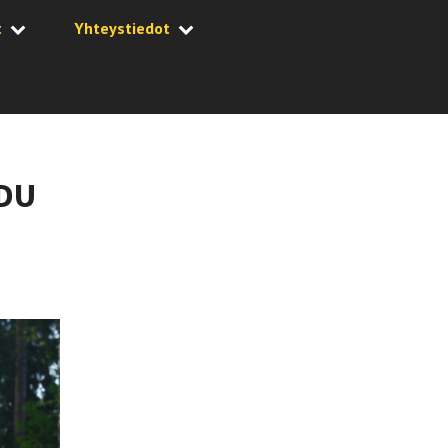
t
Yhteystiedot
UDU