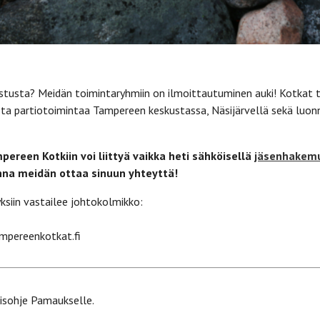
astusta? Meidän toimintaryhmiin on ilmoittautuminen auki! Kotkat 
sta partiotoimintaa Tampereen keskustassa, Näsijärvellä sekä luo
pereen Kotkiin voi liittyä vaikka heti sähköisellä
jäsenhakemu
anna meidän ottaa sinuun yhteyttä!
ksiin vastailee johtokolmikko:
pereenkotkat.fi
isohje Pamaukselle.