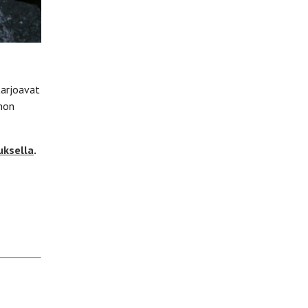
tarjoavat
nnon
ksella
.