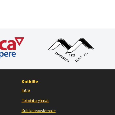
Kotkille
Intra
Toimintaryhmät
Kulukorvauslomake