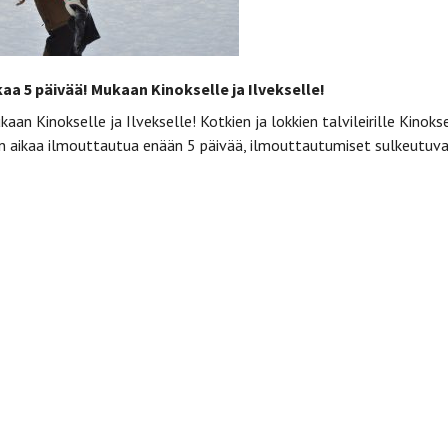
aa 5 päivää! Mukaan Kinokselle ja Ilvekselle!
an Kinokselle ja Ilvekselle! Kotkien ja lokkien talvileirille Kinoks
le on aikaa ilmouttautua enään 5 päivää, ilmouttautumiset sulkeutuva