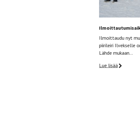
Ilmoittautumisaik
Ilmoittaudu nyt muka
piirileiri Ilveksel
Lähde mukaan…
Lue lisää