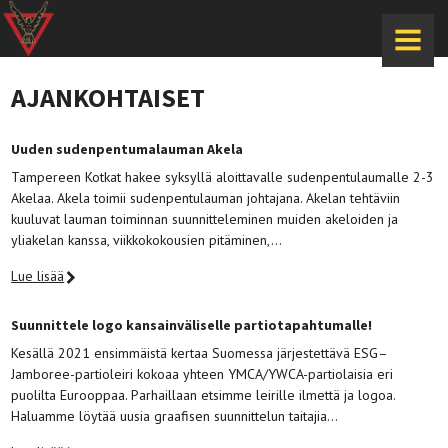
MENU
AJANKOHTAISET
Uuden sudenpentumalauman Akela
Tampereen Kotkat hakee syksyllä aloittavalle sudenpentulaumalle 2-3
Akelaa. Akela toimii sudenpentulauman johtajana. Akelan tehtäviin
kuuluvat lauman toiminnan suunnitteleminen muiden akeloiden ja
yliakelan kanssa, viikkokokousien pitäminen,…
Lue lisää
Suunnittele logo kansainväliselle partiotapahtumalle!
Kesällä 2021 ensimmäistä kertaa Suomessa järjestettävä ESG–
Jamboree-partioleiri kokoaa yhteen YMCA/YWCA-partiolaisia eri
puolilta Eurooppaa. Parhaillaan etsimme leirille ilmettä ja logoa.
Haluamme löytää uusia graafisen suunnittelun taitajia…