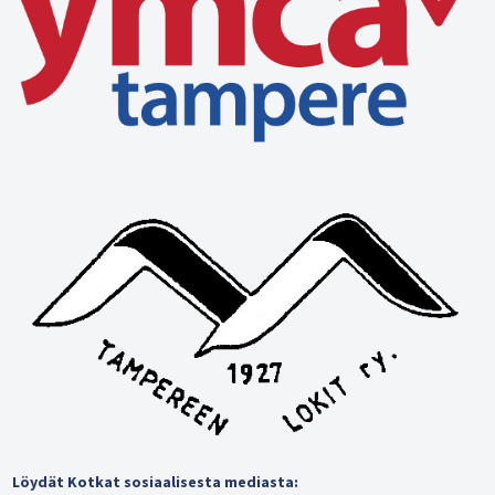
Löydät Kotkat sosiaalisesta mediasta: