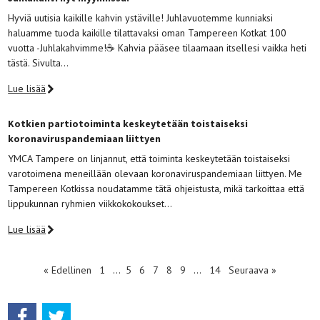
Hyviä uutisia kaikille kahvin ystäville! Juhlavuotemme kunniaksi
haluamme tuoda kaikille tilattavaksi oman Tampereen Kotkat 100
vuotta -Juhlakahvimme!☕️ Kahvia pääsee tilaamaan itsellesi vaikka heti
tästä. Sivulta…
Lue lisää
Kotkien partiotoiminta keskeytetään toistaiseksi
koronaviruspandemiaan liittyen
YMCA Tampere on linjannut, että toiminta keskeytetään toistaiseksi
varotoimena meneillään olevaan koronaviruspandemiaan liittyen. Me
Tampereen Kotkissa noudatamme tätä ohjeistusta, mikä tarkoittaa että
lippukunnan ryhmien viikkokokoukset…
Lue lisää
« Edellinen
1
…
5
6
7
8
9
…
14
Seuraava »