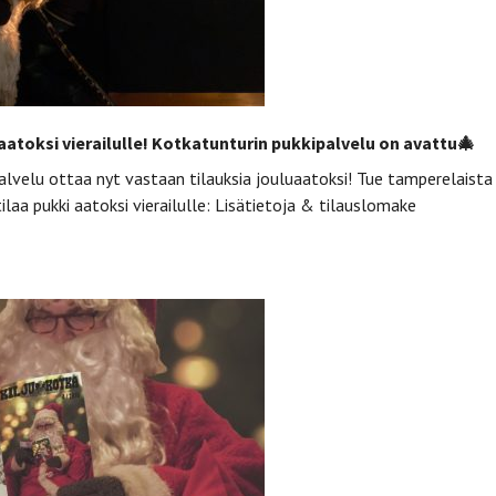
aatoksi vierailulle! Kotkatunturin pukkipalvelu on avattu🎄
lvelu ottaa nyt vastaan tilauksia jouluaatoksi! Tue tamperelaista
ilaa pukki aatoksi vierailulle: Lisätietoja & tilauslomake