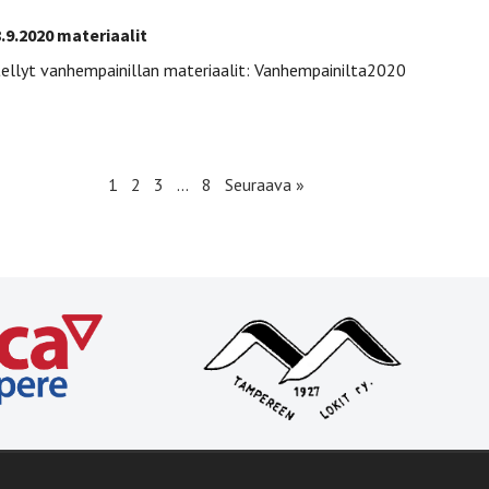
.9.2020 materiaalit
ellyt vanhempainillan materiaalit: Vanhempainilta2020
1
2
3
…
8
Seuraava »