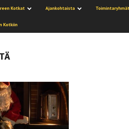
reen Kotkat
Ajankohtaista
Toimintaryhmä
 Kotkiin
TÄ