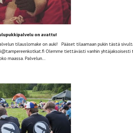
lupukkipalvelu on avattu!
alvelun tilauslomake on auki! Pääset tilaamaan pukin tästä sivul
ki@tampereenkotkat.fi Olemme tiettävästi vanhin yhtäjaksoisesti 
koko maassa. Palvelun…