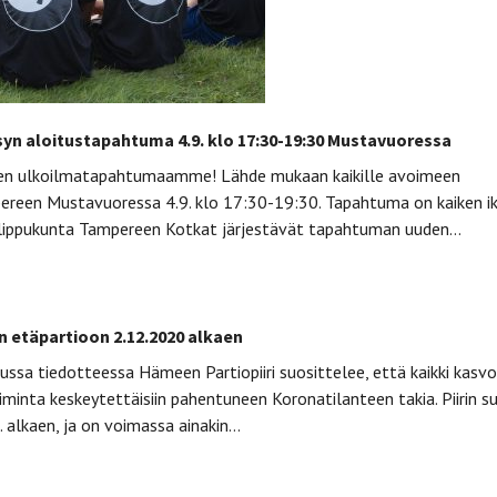
ksyn aloitustapahtuma 4.9. klo 17:30-19:30 Mustavuoressa
en ulkoilmatapahtumaamme! Lähde mukaan kaikille avoimeen
een Mustavuoressa 4.9. klo 17:30-19:30. Tapahtuma on kaiken ikäi
lippukunta Tampereen Kotkat järjestävät tapahtuman uuden…
än etäpartioon 2.12.2020 alkaen
ussa tiedotteessa Hämeen Partiopiiri suosittelee, että kaikki kasvo
minta keskeytettäisiin pahentuneen Koronatilanteen takia. Piirin s
 alkaen, ja on voimassa ainakin…