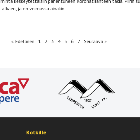
minta keskeytettäisiin pahentuneen Koronatilanteen takia. Piirin s
 alkaen, ja on voimassa ainakin…
« Edellinen
1
2
3
4
5
6
7
Seuraava »
Kotkille