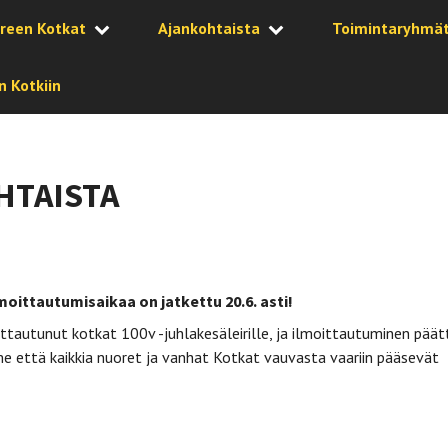
reen Kotkat
Ajankohtaista
Toimintaryhmä
 Kotkiin
HTAISTA
moittautumisaikaa on jatkettu 20.6. asti!
ittautunut kotkat 100v -juhlakesäleirille, ja ilmoittautuminen päätt
 että kaikkia nuoret ja vanhat Kotkat vauvasta vaariin pääsevät