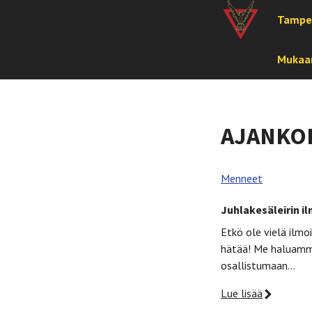
Tampe
Mukaan
AJANKO
Menneet
Juhlakesäleirin il
Etkö ole vielä ilmo
hätää! Me haluamme
osallistumaan…
Lue lisää