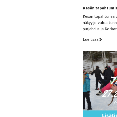
Kesän tapahtumien
Kesän tapahtumia o
näkyy jo valoa tunn
purjehdus ja Kotka
Lue lisää