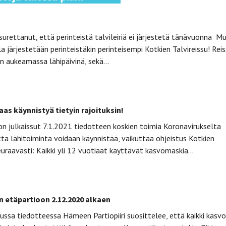
urettanut, että perinteistä talvileiriä ei järjestetä tänävuonna Mu
a järjestetään perinteistäkin perinteisempi Kotkien Talvireissu! Rei
n aukeamassa lähipäivinä, sekä…
aas käynnistyä tietyin rajoituksin!
on julkaissut 7.1.2021 tiedotteen koskien toimia Koronavirukselta
ta lähitoiminta voidaan käynnistää, vaikuttaa ohjeistus Kotkien
uraavasti: Kaikki yli 12 vuotiaat käyttävät kasvomaskia…
än etäpartioon 2.12.2020 alkaen
ussa tiedotteessa Hämeen Partiopiiri suosittelee, että kaikki kasvo