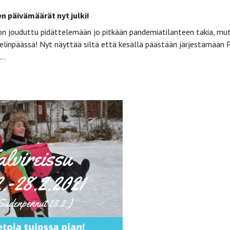
 päivämäärät nyt julki!
n jouduttu pidättelemään jo pitkään pandemiatilanteen takia, mu
elinpäässä! Nyt näyttää siltä että kesällä päästään järjestämään P
t…