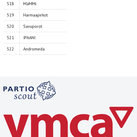
518
MäMMi
519
Harmaapirkot
520
Savuporot
521
IPAANI
522
Andromeda