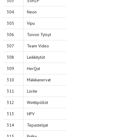
303
SSH2P
304
Neon
305
Vipu
306
Toivon Tytsyt
307
Team Video
308
Leikkitytöt
309
HerQut
310
Mäkikanervat
311
Lorite
312
Winttipöllöt
313
HPV
314
Tepastelijat
315
Potka