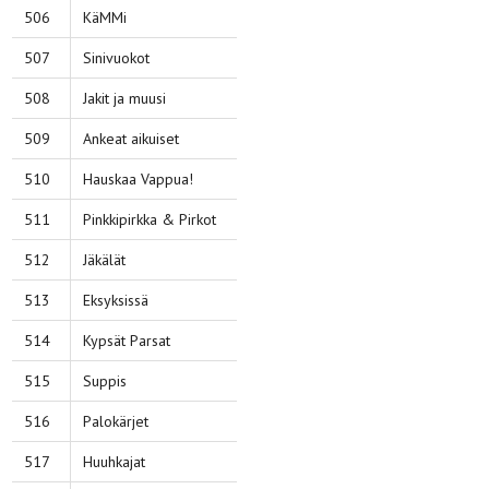
506
KäMMi
507
Sinivuokot
508
Jakit ja muusi
509
Ankeat aikuiset
510
Hauskaa Vappua!
511
Pinkkipirkka & Pirkot
512
Jäkälät
513
Eksyksissä
514
Kypsät Parsat
515
Suppis
516
Palokärjet
517
Huuhkajat