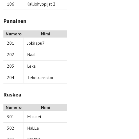
106
Kalliohyppijät 2
Punainen
Numero
Nimi
201
Jokirapu7
202
Naali
203
Leka
204
Tehotransistori
Ruskea
Numero
Nimi
301
Misuset
302
HaLLa