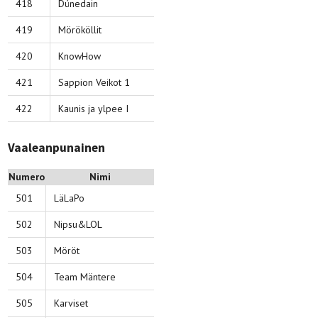
418
Dúnedain
419
Mörököllit
420
KnowHow
421
Sappion Veikot 1
422
Kaunis ja ylpee I
Vaaleanpunainen
Numero
Nimi
501
LäLaPo
502
Nipsu&LOL
503
Möröt
504
Team Mäntere
505
Karviset