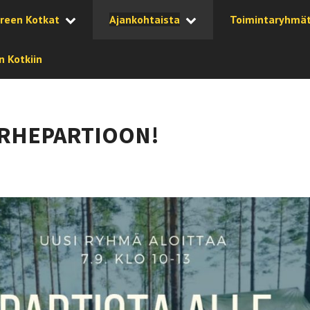
reen Kotkat
Ajankohtaista
Toimintaryhmä
 Kotkiin
ERHEPARTIOON!