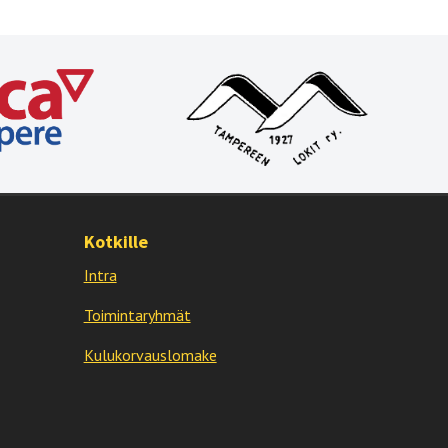
Kotkille
Intra
Toimintaryhmät
Kulukorvauslomake