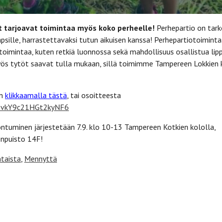
 tarjoavat toimintaa myös koko perheelle!
Perhepartio on tark
lapsille, harrastettavaksi tutun aikuisen kanssa! Perhepartiotoimint
toimintaa, kuten retkiä luonnossa sekä mahdollisuus osallistua li
 Myös tytöt saavat tulla mukaan, sillä toimimme Tampereen Lokkien
an
klikkaamalla tästä
, tai osoitteesta
e/bvkY9c21HGt2kyNF6
tuminen järjestetään 7.9. klo 10-13 Tampereen Kotkien kololla,
npuisto 14F!
taista
,
Mennyttä