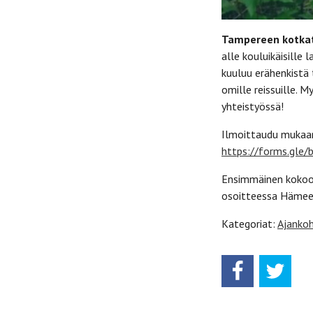
Tampereen kotkat
alle kouluikäisille 
kuuluu erähenkistä 
omille reissuille.
yhteistyössä!
Ilmoittaudu muka
https://forms.gl
Ensimmäinen kokoon
osoitteessa Hämee
Kategoriat:
Ajankoh