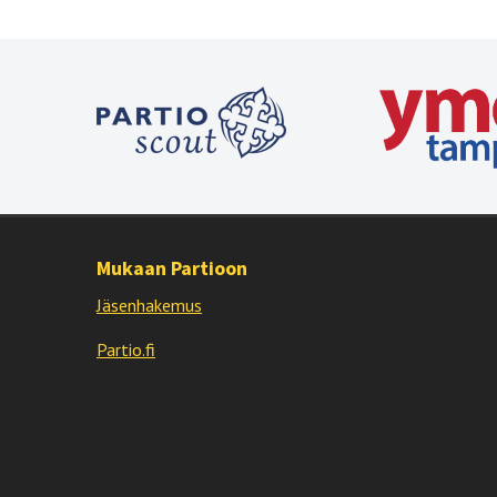
Mukaan Partioon
Jäsenhakemus
Partio.fi