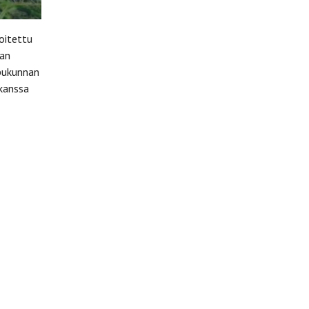
oitettu
aan
ppukunnan
 kanssa