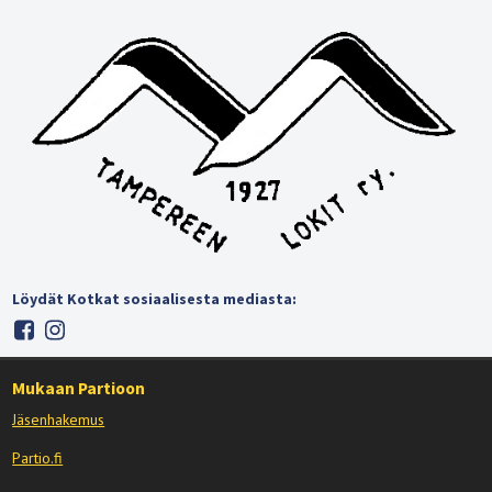
Löydät Kotkat sosiaalisesta mediasta:
Mukaan Partioon
Jäsenhakemus
Partio.fi