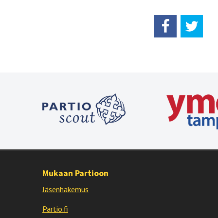
Mukaan Partioon
Jäsenhakemus
Partio.fi