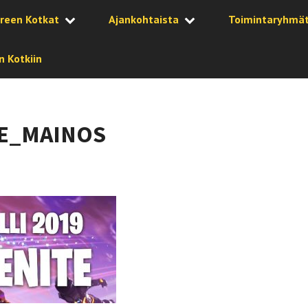
reen Kotkat
Ajankohtaista
Toimintaryhmä
 Kotkiin
TE_MAINOS