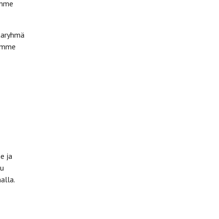
amme
taryhmä
tämme
e ja
uu
alla.