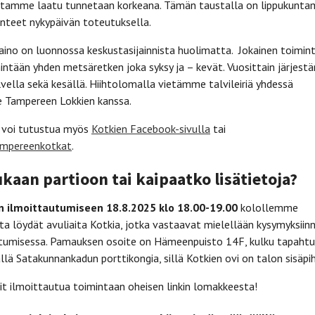
intamme laatu tunnetaan korkeana. Tämän taustalla on lippukunt
rinteet nykypäivän toteutuksella.
no on luonnossa keskustasijainnista huolimatta. Jokainen toimin
intään yhden metsäretken joka syksy ja – kevät. Vuosittain järjes
alvella sekä kesällä. Hiihtolomalla vietämme talvileiriä yhdessä
 Tampereen Lokkien kanssa.
 voi tutustua myös
Kotkien Facebook-sivulla
tai
mpereenkotkat
.
aan partioon tai kaipaatko lisätietoja?
n ilmoittautumiseen 18.8.2025 klo 18.00-19.00
kolollemme
a löydät avuliaita Kotkia, jotka vastaavat mielellään kysymyksiinn
tumisessa. Pamauksen osoite on Hämeenpuisto 14F, kulku tapaht
lä Satakunnankadun porttikongia, sillä Kotkien ovi on talon sisäpih
it ilmoittautua toimintaan oheisen linkin lomakkeesta!