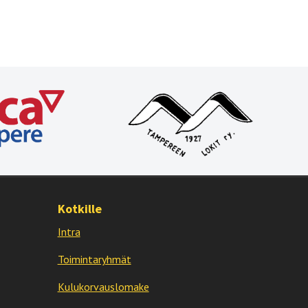
Kotkille
Intra
Toimintaryhmät
Kulukorvauslomake