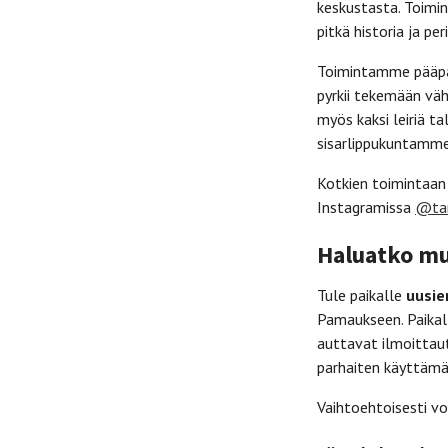
keskustasta. Toim
pitkä historia ja pe
Toimintamme pääpai
pyrkii tekemään väh
myös kaksi leiriä t
sisarlippukuntamme
Kotkien toimintaan
Instagramissa
@ta
Haluatko muk
Tule paikalle
uusie
Pamaukseen. Paikalt
auttavat ilmoittau
parhaiten käyttämäl
Vaihtoehtoisesti vo