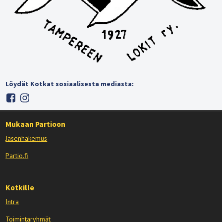
Löydät Kotkat sosiaalisesta mediasta:
Mukaan Partioon
Jäsenhakemus
Partio.fi
Kotkille
Intra
Toimintaryhmät