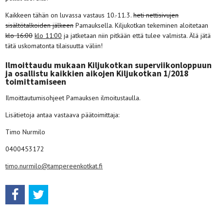
Kaikkeen tähän on luvassa vastaus 10.-11.3.
heti nettisivujen
sisältötalkoiden jälkeen
Pamauksella. Kiljukotkan tekeminen aloitetaan
klo 16:00
klo 11:00
ja jatketaan niin pitkään että tulee valmista. Älä jätä
tätä uskomatonta tilaisuutta väliin!
Ilmoittaudu mukaan Kiljukotkan superviikonloppuun
ja osallistu kaikkien aikojen Kiljukotkan 1/2018
toimittamiseen
Ilmoittautumisohjeet Pamauksen ilmoitustaulla.
Lisätietoja antaa vastaava päätoimittaja:
Timo Nurmilo
0400453172
timo.nurmilo@tampereenkotkat.fi