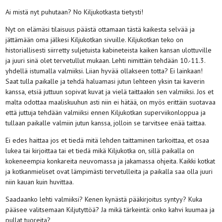
Ai mistä nyt puhutaan? No Kiljukotkasta tietysti!
Nyt on elämäsi tilaisuus päästä ottamaan tästä kaikesta selvää ja
jättämään oma jälkesi Kiljukotkan sivuille. Kiljukotkan teko on
historiallisesti siirretty suljetuista kabineteista kaiken kansan ulottuville
ja juuri sinä olet tervetullut mukaan. Lehti nimittäin tehdään 10.-11.3.
yhdellä istumalla valmiiksi. Liian hyvää ollakseen totta? Ei lainkaan!
Saat tulla paikalle ja tehdä haluamasi jutun lehteen yksin tai kaverin
kanssa, etsiä juttuun sopivat kuvat ja vielä taittaakin sen valmiiksi. Jos et
malta odottaa maaliskuuhun asti niin ei hätää, on myös erittäin suotavaa
että juttuja tehdään valmiiksi ennen Kiljukotkan superviikonloppua ja
tullaan paikalle valmiin jutun kanssa, jolloin se tarvitsee enää taittaa.
Ei edes haittaa jos et tiedä mitä lehden taittaminen tarkoittaa, et osaa
lukea tai kirjoittaa tai et tiedä mikä Kiljukotka on, sillä paikalla on
kokeneempia konkareita neuvomassa ja jakamassa ohjeita. Kaikki kotkat
ja kotkanmieliset ovat lämpimästi tervetulleita ja paikalla saa olla juuri
niin kauan kuin huvittaa.
Saadaanko lehti valmiiksi? Kenen kynästä pääkirjoitus syntyy? Kuka
pääsee valitsemaan Kiljutyttöä? Ja mikä tärkeintä: onko kahvi kuumaa ja
pullat tuoreita?