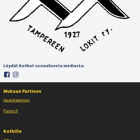
Löydät Kotkat sosiaalisesta mediasta:
Mukaan Partioon
Jäsenhakemus
Partio.fi
Kotkille
Intra