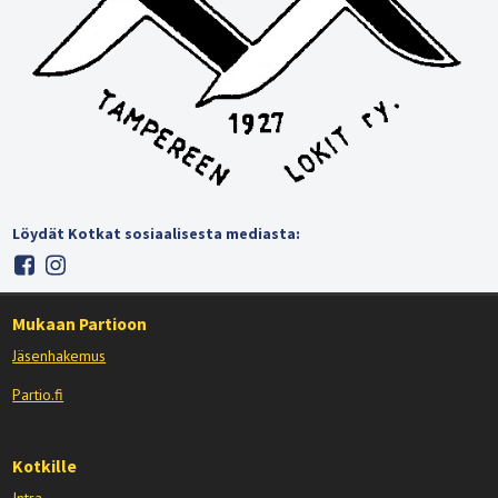
Löydät Kotkat sosiaalisesta mediasta:
Mukaan Partioon
Jäsenhakemus
Partio.fi
Kotkille
Intra