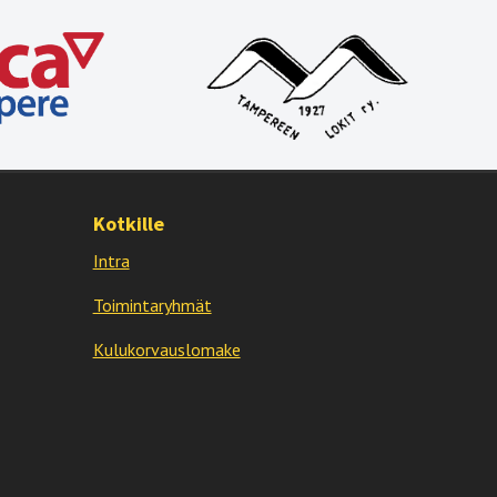
Kotkille
Intra
Toimintaryhmät
Kulukorvauslomake