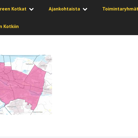
reen Kotkat
Ajankohtaista
Toimintaryhmä
 Kotkiin