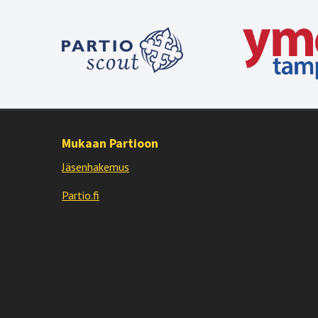
Mukaan Partioon
Jäsenhakemus
Partio.fi