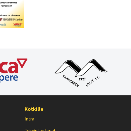
Kotkille
Intra
Toimintaryhmät