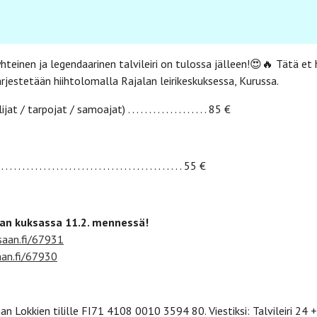
yhteinen ja legendaarinen talvileiri on tulossa jälleen!😍🔥 Tätä et
järjestetään hiihtolomalla Rajalan leirikeskuksessa, Kurussa.
 / tarpojat / samoajat) . . . . . . . . . . . . . . . . . . . 85 €
. . . . . . . . . . . . . . . . . . . . . . . . . . . . . . . . . . . . . . 55 €
an kuksassa 11.2. mennessä!
saan.fi/67931
aan.fi/67930
n Lokkien tilille FI71 4108 0010 3594 80. Viestiksi: Talvileiri 24 +