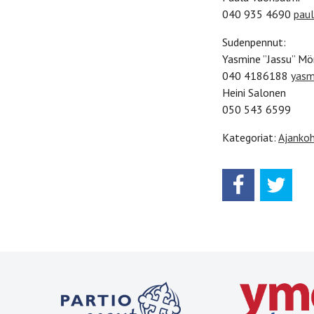
040 935 4690
pau
Sudenpennut:
Yasmine ”Jassu” Mö
040 4186188
yasm
Heini Salonen
050 543 6599
Kategoriat:
Ajankoh