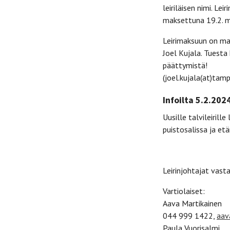
leiriläisen nimi. 
maksettuna 19.2. 
Leirimaksuun on ma
Joel Kujala. Tuest
päättymistä!
(joel.kujala(at)ta
Infoilta 5.2.202
Uusille talvileirille
puistosalissa ja etän
Leirinjohtajat vast
Vartiolaiset:
Aava Martikainen
044 999 1422,
aav
Paula Vuorisalmi