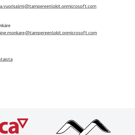
la.vuorisalmi@tampereenlokit.onmicrosoft.com
nkäre
ine.monkare@tampereenlokit.onmicrosoft.com
taista