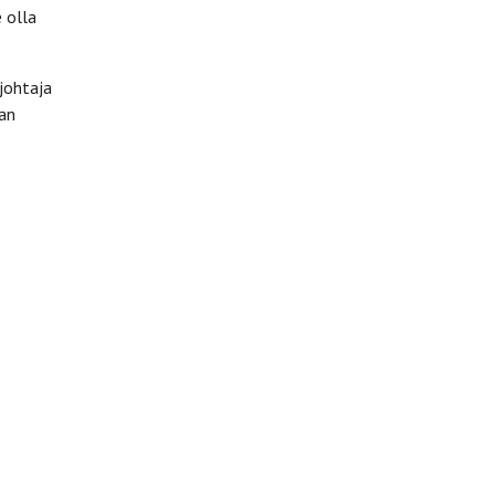
e olla
johtaja
jan