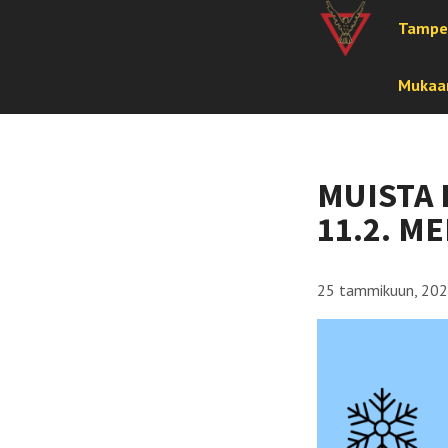
Tampe
Mukaan
MUISTA 
11.2. M
25 tammikuun, 20