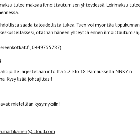
Leirimaksu tulee maksaa ilmoittautumisen yhteydessä. Leirimaksu tule
mennessä.
hdollista saada taloudellista tukea. Tuen voi myöntää lippukunnan
a keskustellaksesi, otathan häneen yhteyttä ennen ilmoittautumisa
mpereenkotkat.fi, 0449755787)
4
 lähtijöille järjestetään infoilta 5.2. klo 18 Pamauksella NNKY:n
ä. Kysy lisää johtajiltasi!
aavat mielellään kysymyksiin!
a.martikainen@icloud.com