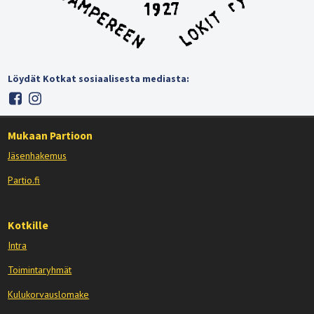
Löydät Kotkat sosiaalisesta mediasta:
Mukaan Partioon
Jäsenhakemus
Partio.fi
Kotkille
Intra
Toimintaryhmät
Kulukorvauslomake