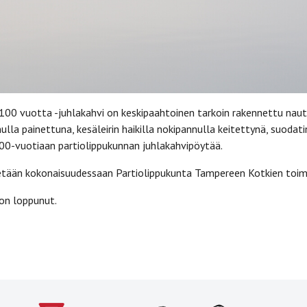
00 vuotta -juhlakahvi on keskipaahtoinen tarkoin rakennettu naut
ulla painettuna, kesäleirin haikilla nokipannulla keitettynä, suodat
100-vuotiaan partiolippukunnan juhlakahvipöytää.
tään kokonaisuudessaan Partiolippukunta Tampereen Kotkien toim
 on loppunut.